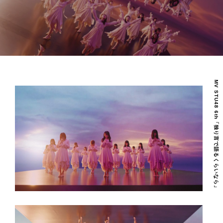
REAL ESTATE
OUR VISION
COMPANY
MV STU48 6th「独り言で語るくらいなら」
NEWS
RECRUIT
CONTACT