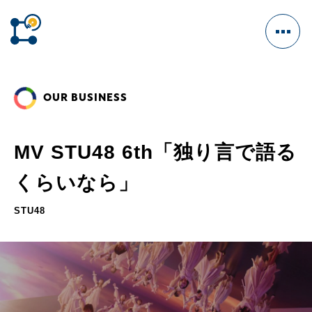
OUR BUSINESS
HOME
MV STU48 6th「独り言で語る
くらいなら」
OUR BUSINESS
CM/VFX
STU48
ENTERTAINMENT
GAME
WEB MARKETING
WEBSITE DESIGN
INTERACTIVE VIDEO