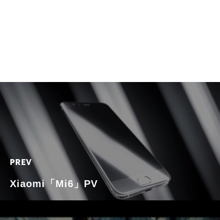
PREV
Xiaomi「Mi6」PV