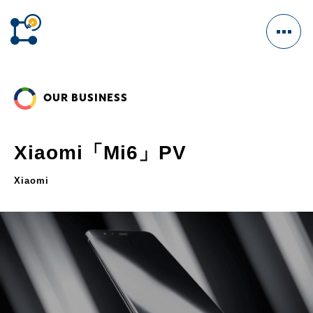
OUR BUSINESS
HOME
Xiaomi「Mi6」PV
Xiaomi
OUR BUSINESS
CM/VFX
ENTERTAINMENT
GAME
WEB MARKETING
WEBSITE DESIGN
INTERACTIVE VIDEO