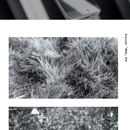
REAL ESTATE
OUR VISION
Xiaomi「Mi6」PV
COMPANY
NEWS
RECRUIT
CONTACT