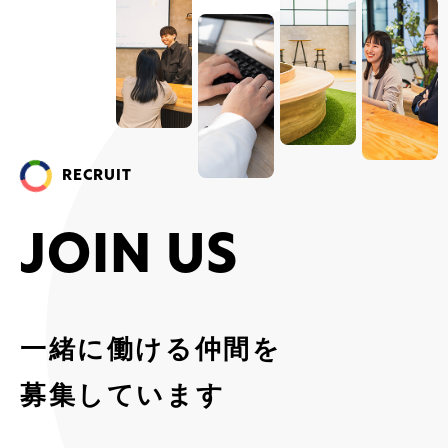
RECRUIT
J
O
I
N
U
S
一緒に働ける仲間を
募集しています