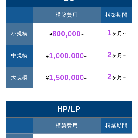
構築費用
構築期間
1
800,000
小規模
ヶ月~
¥
~
2
1,000,000
中規模
ヶ月~
¥
~
2
1,500,000
大規模
ヶ月~
¥
~
HP/LP
構築費用
構築期間