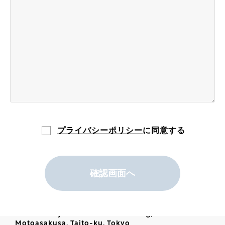
HOME
OUR BUSINESS
OUR VISION
プライバシーポリシー
に同意する
COMPANY
NEWS
〒111-0041
東京都台東区元浅草2-6-6東京日産台東ビル8階東側
8F East Tokyo Nissan Taito Building, 2-6-6
Motoasakusa, Taito-ku, Tokyo