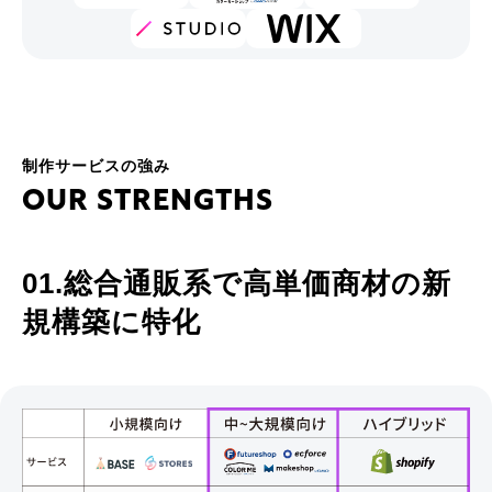
制作サービスの強み
O
U
R
S
T
R
E
N
G
T
H
S
01.総合通販系で⾼単価商材の新
規構築に特化