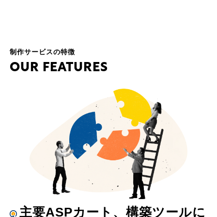
制作サービスの特徴
O
U
R
F
E
A
T
U
R
E
S
主要ASPカート、構築ツールに