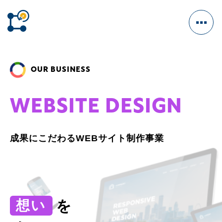
OUR BUSINESS
W
E
B
S
I
T
E
D
E
S
I
G
N
HOME
OUR BUSINESS
成果にこだわるWEBサイト制作事業
CM/VFX
ENTERTAINMENT
GAME
WEB MARKETING
想い
を
WEBSITE DESIGN
INTERACTIVE VIDEO