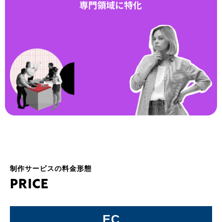
制作サービスの料金形態
P
R
I
C
E
EC