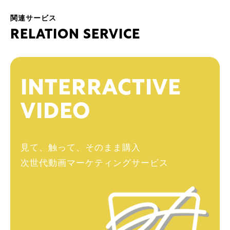
関連サービス
R
E
L
A
T
I
O
N
S
E
R
V
I
C
E
INTERRACTIVE
VIDEO
見て、触って、そのまま購入
次世代動画マーケティングサービス