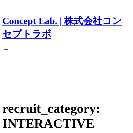
内
容
を
Concept Lab. | 株式会社コン
ス
キ
セプトラボ
ッ
プ
recruit_category:
INTERACTIVE