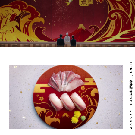
REAL ESTATE
OUR VISION
COMPANY
NEWS
JETRO「日本食品海外プロモーションセンター（JFOODO）鯛魚」篇
RECRUIT
CONTACT