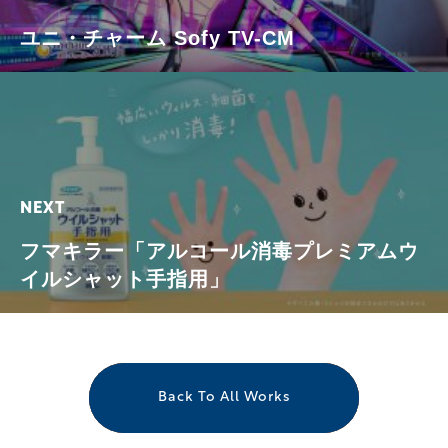
ユニ・チャーム Sofy TV-CM
HOME
OUR BUSINESS
OUR VISION
COMPANY
NEXT
NEWS
フマキラー「アルコール消毒プレミアムウ
イルシャット手指用」
〒111-0041
東京都台東区元浅草2-6-6東京日産台東ビル8階東側
8F East Tokyo Nissan Taito Building, 2-6-6
Motoasakusa, Taito-ku, Tokyo
Back To All Works
Google Maps