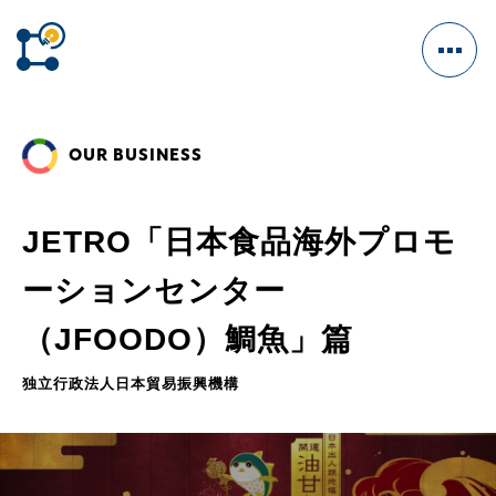
OUR BUSINESS
HOME
JETRO「日本食品海外プロモ
ーションセンター
OUR BUSINESS
CM/VFX
（JFOODO）鯛魚」篇
ENTERTAINMENT
独立行政法人日本貿易振興機構
GAME
WEB MARKETING
WEBSITE DESIGN
INTERACTIVE VIDEO