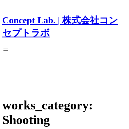
内
容
を
Concept Lab. | 株式会社コン
ス
キ
セプトラボ
ッ
プ
works_category:
Shooting